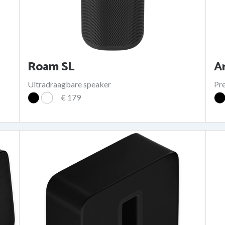
Roam SL
A
Ultradraagbare speaker
Pr
€ 179