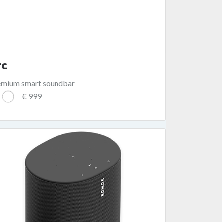
rc
emium smart soundbar
€ 999